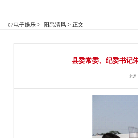
警钟长鸣
c7电子娱乐
>
阳禹清风
> 正文
县委常委、纪委书记朱
来源