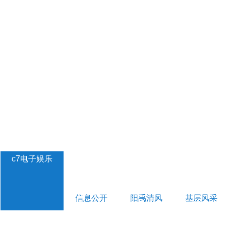
c7电子娱乐
信息公开
阳禹清风
基层风采