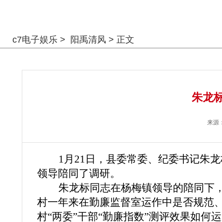
警钟长鸣
c7电子娱乐
>
阳禹清风
> 正文
朱龙标
来源
1月21日，县委常委、纪委书记朱
领导陪同了调研。
朱龙标同志在杨梅镇领导的陪同下
村一年来在勤廉监督室运作中是否规范
村“两委”干部“勤廉指数”测评效果如