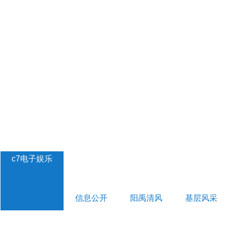
c7电子娱乐
信息公开
阳禹清风
基层风采