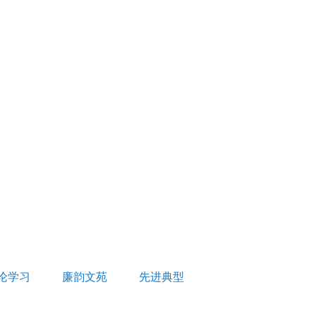
论学习
廉韵文苑
先进典型