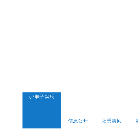
c7电子娱乐
信息公开
阳禹清风