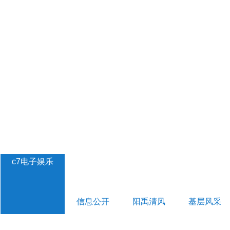
c7电子娱乐
信息公开
阳禹清风
基层风采