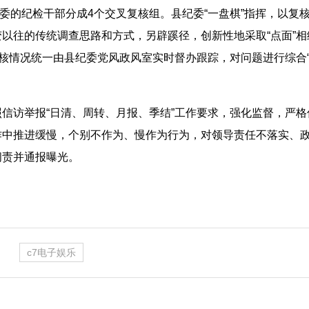
纪委的纪检干部分成4个交叉复核组。县纪委“一盘棋”指挥，以复
以往的传统调查思路和方式，另辟蹊径，创新性地采取“点面”
复核情况统一由县纪委党风政风室实时督办跟踪，对问题进行综合
信访举报“日清、周转、月报、季结”工作要求，强化监督，严
作中推进缓慢，个别不作为、慢作为行为，对领导责任不落实、
问责并通报曝光。
c7电子娱乐