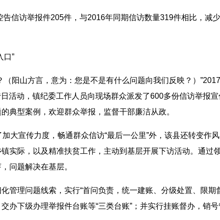
告信访举报件205件，与2016年同期信访数量319件相比，减少
口”
？（阳山方言，意为：您是不是有什么问题向我们反映？）”201
宣传日活动，镇纪委工作人员向现场群众派发了600多份信访举报
题的典型案例，欢迎群众举报，监督干部廉洁从政。
了加大宣传力度，畅通群众信访“最后一公里”外，该县还转变作
乡镇实际，以及精准扶贫工作，主动到基层开展下访活动。通过
芽，问题解决在基层。
化管理问题线索，实行“首问负责，统一建账、分级处置、限期
交办下级办理举报件台账等“三类台账”；并实行挂账督办，销