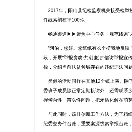
2017年，阳山县纪检监察机关接受检举控
件线索初核率100%。
畅通渠道▶▶聚焦中心任务，规范线索“入
“阿伯，您好。您纸纸有么个楞我地反映
段，开展“举报贪腐·共创廉洁”信访举报
径，介绍当前扶贫领域存在的违纪违法问
类似的活动同样在其他12个镇上演。除
委班子成员除正常定期接访外，还需联系
握倾向性、苗头性问题，把矛盾化解在萌
与此同时，该县创新工作方法，为了精细
纪委交办件台账，重要案源线索举报台账，