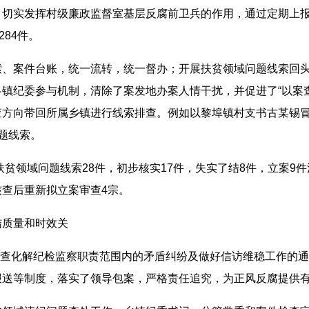
切实发挥村级廉政监督室基层反腐前卫兵的作用，通过定期上报线
84件。
、案件台账，统一流转，统一督办；开展扶贫领域问题线索回头
镇纪委参与机制，清除了案发地办案人情干扰，并促进了“以案
方向带回所属乡镇进行线索排查。例如以黎埠镇村支书古某锡冒
题线索。
到扶贫领域问题线索28件，初步核实17件，失实了结8件，立案9件
查后重新拟立案审查4宗。
结质量和时效关
于排查化解纪检监察职责范围内的矛盾纠纷及做好信访维稳工作的
报送等制度，落实了领导包案，严格责任追究，为正风反腐提供