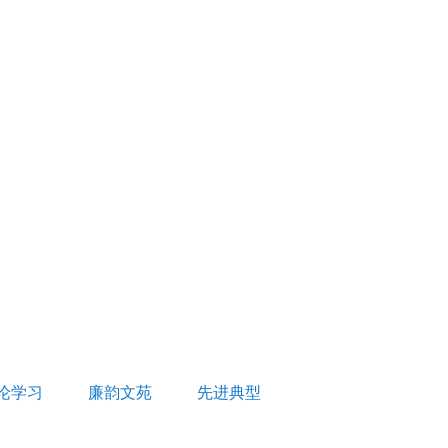
论学习
廉韵文苑
先进典型