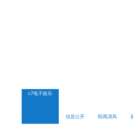
c7电子娱乐
信息公开
阳禹清风