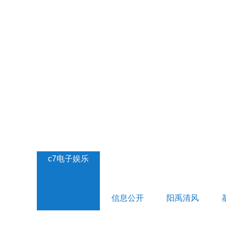
c7电子娱乐
信息公开
阳禹清风