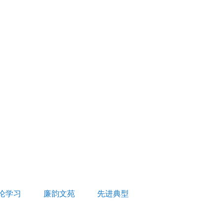
论学习
廉韵文苑
先进典型