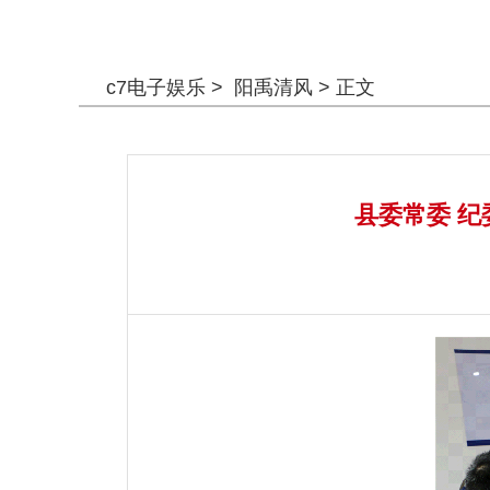
警钟长鸣
c7电子娱乐
>
阳禹清风
> 正文
县委常委 纪