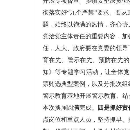
开展专项督查。乡镇要坚决贯彻
彻落实好“九个严禁”要求。要
题，始终以饱满的热情，齐心协
党治党主体责任的重要内容，加
任，人大、政府要在党委的领导
育在先、警示在先、预防在先的
知》等专题学习活动，让全体党
票贿选典型案例
，以及分批次组
警示教育基地
开展警示教育。结
本次换届圆满完成。
四是抓好责
点岗位
和重点
人
员
，
坚持抓早、