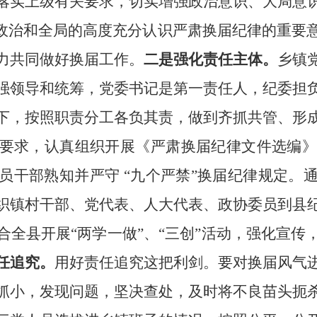
落实上级有关要求，
切实增强
政治
意识
、大局意
从政治和全局的高度充分认识严肃换届纪律的重要
力
共同做好换届工作。
二是强化责任主体。
乡镇
强领导和统筹，党委书记是第一责任人，
纪委担
下，按照职责分工各负其责，做到齐抓共管、形
要求，认真组织开展《严肃换届纪律文件选编》和
员干部熟知并严守 “九个严禁”换届纪律规定。
织镇村干部、党代表、人大代表、政协委员到县
合全县开展“两学一做”、“三创”活动，强化宣传
任追究。
用好责任追究这把利剑。要对换届风气
抓小，
发现问题，坚决查处，及时将不良苗头扼