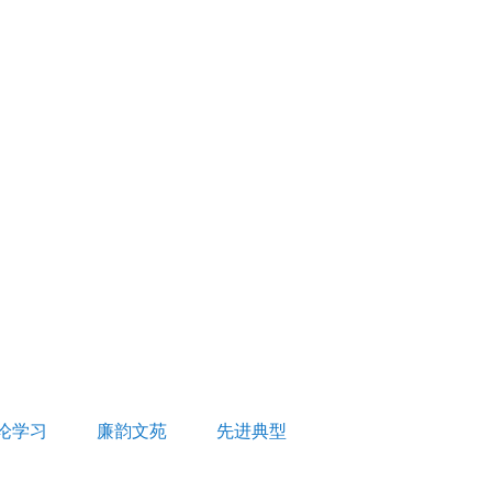
论学习
廉韵文苑
先进典型