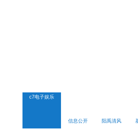
c7电子娱乐
信息公开
阳禹清风