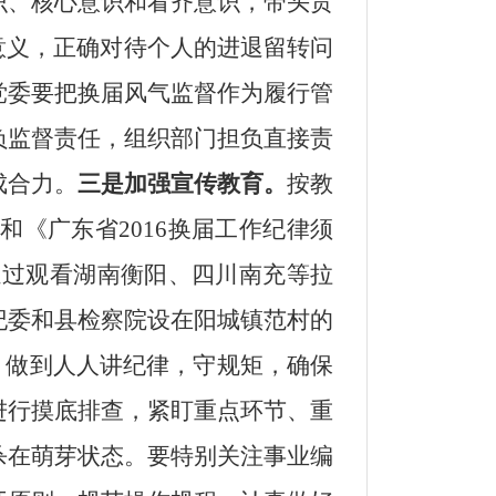
识、核心意识和看齐意识
，
带头贯
意义，
正确对待个人的进退留转问
党委要把换届风气监督作为履行管
负监督责任，组织部门担负直接责
成合力。
三是加强宣传教育。
按教
《广东省2016换届工作纪律须
通过观看湖南衡阳、四川南充等拉
纪委和县检察院设在阳城镇范村的
，做到人人讲纪律，守规矩，确保
进行摸底排查，紧盯
重点环节、
重
杀在萌芽状态。要特别关注
事业编