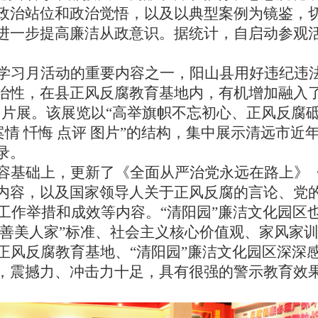
政治站位和政治觉悟，以及以典型案例为镜鉴，
进一步
提高廉洁从
政意识。
据统计，自启动参观活
学习月活动
的重要内容之一，阳山县用好违纪违
治性，在县正风反腐教育基地内，有机增加融入了
图片展。该展览以“高举旗帜不忘初心、正风反腐
案情 忏悔 点评 图片”的结构，集中展示清远市
录。
容基础上，更新了《全面从严治党永远在路上》
内容，以及国家领导人关于正风反腐的言论、党
廉工作举措和成效
等内容。
“清阳园”廉洁文化园区
“善美人家”标准、社会主义核心价值观、家风家
正风反腐教育基地、
“清阳园”廉洁文化园区
深深
，震撼力、冲击力十足，具有很强的警示教育效