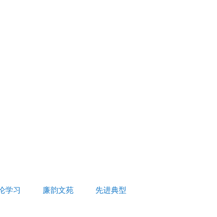
论学习
廉韵文苑
先进典型