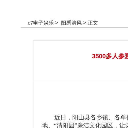
警钟长鸣
c7电子娱乐
>
阳禹清风
> 正文
3500多人
近日，阳山县各乡镇、各单
地、“清阳园”廉洁文化园区
，让