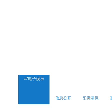
c7电子娱乐
信息公开
阳禹清风