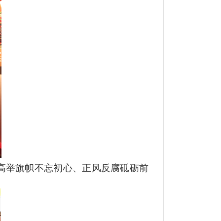
高举旗帜不忘初心、正风反腐砥砺前