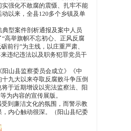
切实强化不敢腐的震慑、扎牢不能
动以来，全县120多个乡镇及单
法典型案件剖析通报及案中人员
“高举旗帜不忘初心、正风反腐
砥砺前行”为主线，以庄重严肃、
近年来违纪违法以及职务犯罪党员干
《阳山县监察委员会成立》《中
的十九大以来夺取反腐败斗争压倒
也将于近期增设以宪法监察法、阳
训等为内容的宣传展版。
感受到廉洁文化的氛围，而警示教
果，内心触动很深。（阳山县纪委