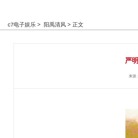
警钟长鸣
c7电子娱乐
>
阳禹清风
> 正文
严明
来源