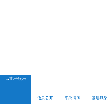
c7电子娱乐
信息公开
阳禹清风
基层风采