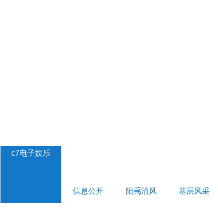
c7电子娱乐
信息公开
阳禹清风
基层风采