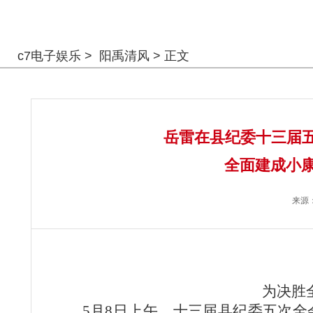
警钟长鸣
c7电子娱乐
>
阳禹清风
> 正文
岳雷在县纪委十三届
全面建成小康
来源
为决胜
5月8日上午，十三届县纪委五次