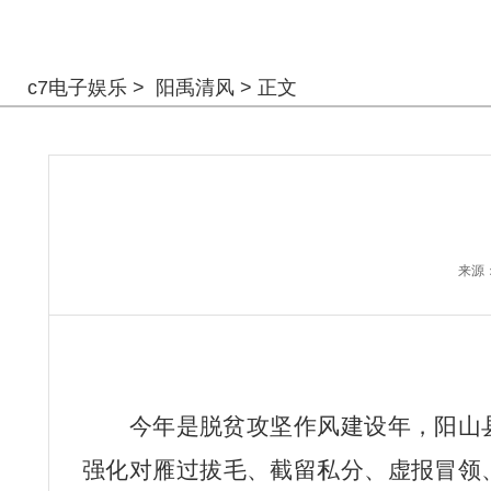
警钟长鸣
c7电子娱乐
>
阳禹清风
> 正文
来源
今年是脱贫攻坚作风建设年，阳山
强化对雁过拔毛、截留私分、虚报冒领