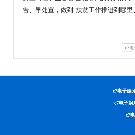
告、早处置，做到“扶贫工作推进到哪里
c7
c7电子娱乐 cop
c7电子
c7