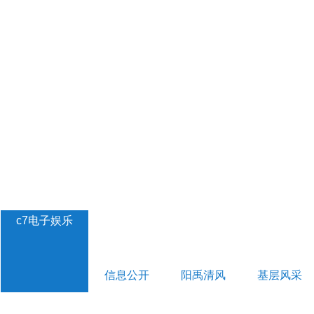
c7电子娱乐
信息公开
阳禹清风
基层风采