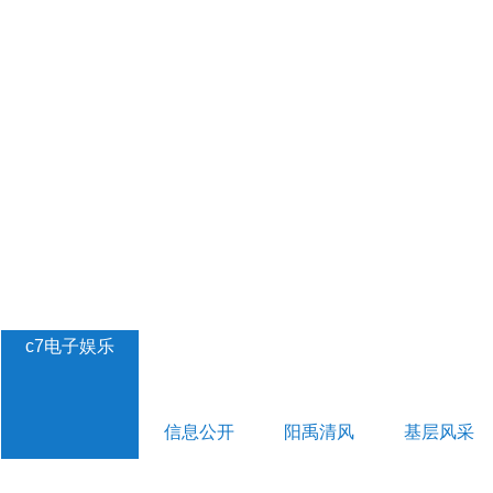
c7电子娱乐
信息公开
阳禹清风
基层风采