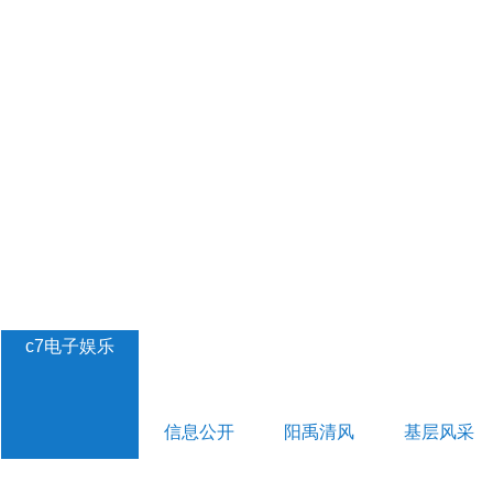
c7电子娱乐
信息公开
阳禹清风
基层风采