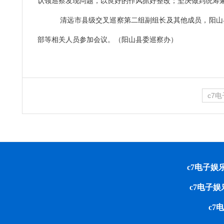
认领巡察发现问题，以良好的作风抓好整改；坚决做到统筹
清远市县级交叉巡察第二组副组长及其他成员，阳山
部等相关人员参加会议。（阳山县委巡察办）
c7
c7电子娱乐 cop
c7电子
c7