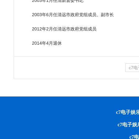
2003
年
1
月任清新县委书记
2003
年
6
月任清远市政府党组成员、副市长
2012
年
2
月任清远市政府党组成员
2014
年
4
月退休
c7
c7电子娱乐 cop
c7电子
c7