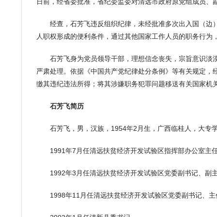
日前，经省委批准，省纪委监委对清远市政府原党组成员、
经查，石芳飞违反组织纪律，未经批准多次出入国（边
人职权形成的便利条件，通过其他国家工作人员的职务行为
石芳飞身为党员领导干部，理想信念丧失，宗旨意识淡
严肃处理。依据《中国共产党纪律处分条例》等有关规定，
缴其违纪违法所得；将其涉嫌职务犯罪问题移送有关国家机
石芳飞简历
石芳飞，男，汉族，
1954
年
2
月生，广西临桂人，大专
1991
年
7
月任清远扶贫经济开发试验区指挥部办公室主
1992
年
3
月任清远扶贫经济开发试验区党委副书记、副
1998
年
11
月任清远扶贫经济开发试验区党委副书记、主