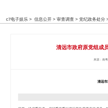
警钟长鸣
c7电子娱乐
>
信息公开
>
审查调查
>
党纪政务处分
清远市政府原党组成员
来源：
南粤
清远市