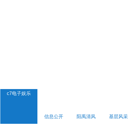
c7电子娱乐
信息公开
阳禹清风
基层风采