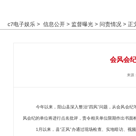
警钟长鸣
c7电子娱乐
>
信息公开
>
监督曝光
>
问责情况
> 正
会风会纪
来源
今年以来，阳山县深入整治“四风”问题，从会风会纪等
风会纪的单位将进行点名批评，责令相关单位限期作出书面
1月以来，县“正风”办通过现场检查、实地暗访、视