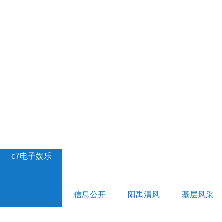
c7电子娱乐
信息公开
阳禹清风
基层风采